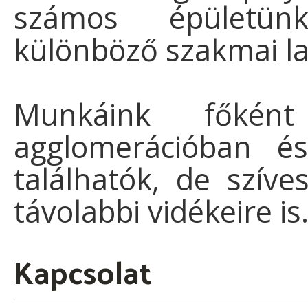
számos épületünk
különböző szakmai l
Munkáink főkén
agglomerációban é
találhatók, de szív
távolabbi vidékeire is
Kapcsolat