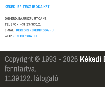
KÉKEDI ÉPÍTÉSZ IRODA KFT.
2030 ÉRD, BAJUSZFŰ UTCA 45.
TELEFON: +36 (23) 373 101
E-MAIL:
KEKEDI@KEKEDIIRODA.HU
WEB:
KEKEDIIRODA.HU
Copyright © 1993 - 2026
Kékedi 
fenntartva.
1139122. látogató