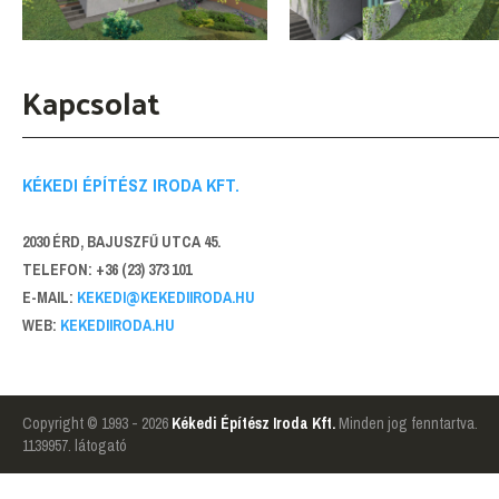
Kapcsolat
KÉKEDI ÉPÍTÉSZ IRODA KFT.
2030 ÉRD, BAJUSZFŰ UTCA 45.
TELEFON: +36 (23) 373 101
E-MAIL:
KEKEDI@KEKEDIIRODA.HU
WEB:
KEKEDIIRODA.HU
Copyright © 1993 - 2026
Kékedi Építész Iroda Kft.
Minden jog fenntartva.
1139957. látogató