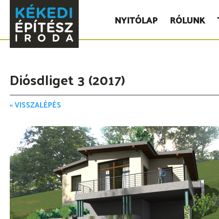
NYITÓLAP
RÓLUNK
Diósdliget 3 (2017)
‹‹ VISSZALÉPÉS