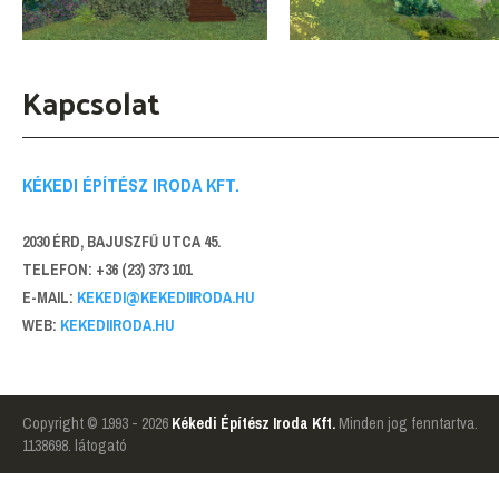
Kapcsolat
KÉKEDI ÉPÍTÉSZ IRODA KFT.
2030 ÉRD, BAJUSZFŰ UTCA 45.
TELEFON: +36 (23) 373 101
E-MAIL:
KEKEDI@KEKEDIIRODA.HU
WEB:
KEKEDIIRODA.HU
Copyright © 1993 - 2026
Kékedi Építész Iroda Kft.
Minden jog fenntartva.
1138698. látogató